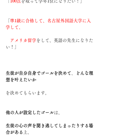
「
100点
を取って学年1位になりたい！」
「
準1級に合格して、名古屋外国語大学に入
学して、
　アメリカ留学
をして、英語の先生になりた
い！」
生徒が自分自身でゴールを決めて
、
どんな理
想を叶えたいか
を決めてもらいます。
他の人が設定したゴール
は、
生徒の心の声を聞き逃してしまったりする場
合がある
上、