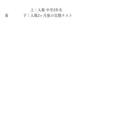
　　　　　　　上：入塾 中学2年生 
春　　　　下：入塾2ヶ月後の定期テスト
この
成功体験が彼女のモチベーションを後押
し
し、
今では
「
先生、今週、このライティングテストやり
たいです！
」と