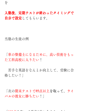
を
入塾後、定期テストが終わったタイミングで
自分で設定
してもらいます。
当塾の生徒の例
「
車の整備士になるために、高い技術をもっ
た工科高校に入りたい
！
　苦手な英語をなんとか向上して、受験に合
格したい！」
「次の
期末テストで85点以上
を取って、
ライ
バルの彼女に勝ちたい
！」