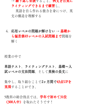
→ 
繰り返し音読
すること、
例文を日英に
ライティングできるまで練習
し、
　 英語を自ら作れる能力を身につけ、英
文の構造を理解する
応用レベルの問題が解けない
 → 
基礎か
ら偏差値65レベルの入試問題まで
問題を
解く
授業の中で
単語テスト
、
ライティングテスト
、
基礎〜入
試レベルの文法問題
、そして
英検の長文
に
集中し、取り組むことで
2ヶ月間で
43点UPを
実現
することができ、
5教科の総合得点では、
学年で初めて31位
（300人中）
を取れたそうです！