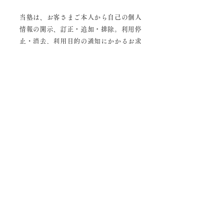
当塾は、お客さまご本人から自己
の個人
情報の開示、訂正・追加・排除。利用停
止・消去、利用目的の通知にかかるお求
めがあった場合には、お客さまご本人で
あることを確認させていただいた上で、
法令の定めに従って対応いたします。詳
細は下記お問い合わせ窓口までご連絡く
ださい。
プライバシーポリシーの変更
当塾、保有する個人情報に関して、適用さ
れる法令その他の規範を遵守するととも
に、本ポリシーの内容を適宣見直し、その
改善に努めます。
お問い合わせ窓口